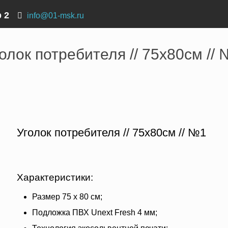
р 2
info@01-msk.ru
 потребителя
›
Уголок потребителя // 75х80см // №1 бежевый
олок потребителя // 75х80см //
Уголок потребителя // 75х80см // №1
Характеристики:
Размер 75 х 80 см;
Подложка ПВХ Unext Fresh 4 мм;