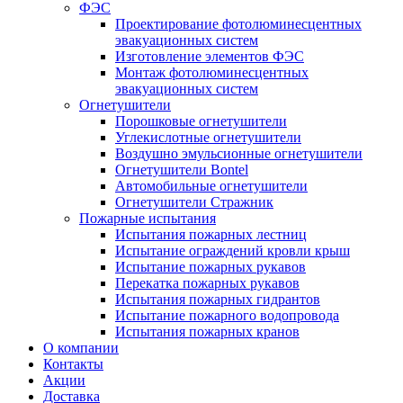
ФЭС
Проектирование фотолюминесцентных
эвакуационных систем
Изготовление элементов ФЭС
Монтаж фотолюминесцентных
эвакуационных систем
Огнетушители
Порошковые огнетушители
Углекислотные огнетушители
Воздушно эмульсионные огнетушители
Огнетушители Bontel
Автомобильные огнетушители
Огнетушители Стражник
Пожарные испытания
Испытания пожарных лестниц
Испытание ограждений кровли крыш
Испытание пожарных рукавов
Перекатка пожарных рукавов
Испытания пожарных гидрантов
Испытание пожарного водопровода
Испытания пожарных кранов
О компании
Контакты
Акции
Доставка