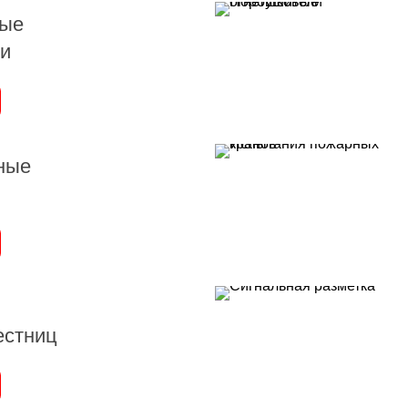
ные
ли
ные
естниц