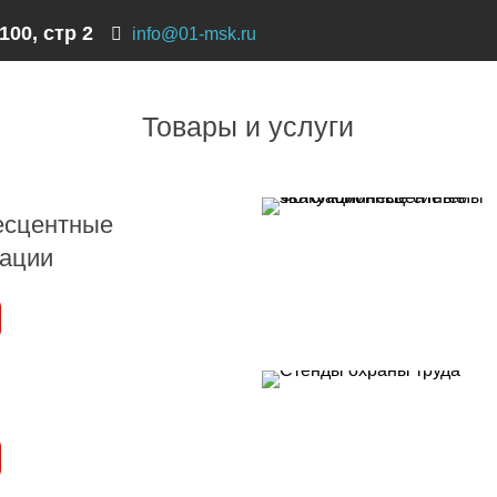
100, стр 2
info@01-msk.ru
Товары и услуги
сцентные
уации