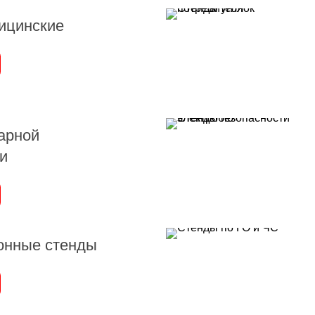
ицинские
арной
и
нные стенды