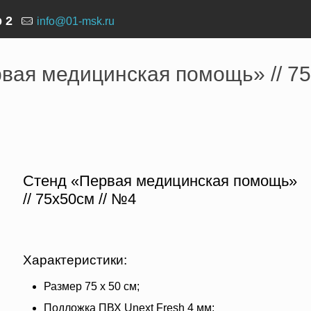
р 2
info@01-msk.ru
ие первой медицинской помощи
›
Стенд «Первая медицинска
вая медицинская помощь» // 75
Стенд «Первая медицинская помощь»
// 75х50см // №4
Характеристики:
Размер 75 х 50 см;
Подложка ПВХ Unext Fresh 4 мм;