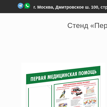
г. Москва, Дмитровское ш. 100, ст
Главная
›
Товары и услуги
›
Стенды
›
Стенд оказан
Стенд «Пер