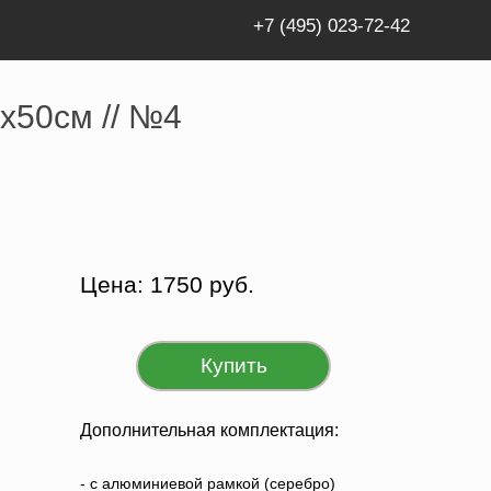
+7 (495) 023-72-42
я помощь» // 75х50см // №4
х50см // №4
Цена: 1750 руб.
Купить
Дополнительная комплектация:
- c алюминиевой рамкой (серебро)