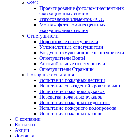
ФЭС
Проектирование фотолюминесцентных
эвакуационных систем
Изготовление элементов ФЭС
Монтаж фотолюминесцентных
эвакуационных систем
Огнетушители
Порошковые огнетушители
Углекислотные огнетушители
Воздушно эмульсионные огнетушители
Огнетушители Bontel
Автомобильные огнетушители
Огнетушители Стражник
Пожарные испытания
Испытания пожарных лестниц
Испытание ограждений кровли крыш
Испытание пожарных рукавов
Перекатка пожарных рукавов
Испытания пожарных гидрантов
Испытание пожарного водопровода
Испытания пожарных кранов
О компании
Контакты
Акции
Доставка