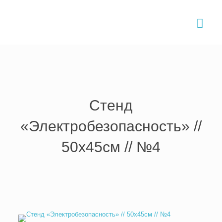
Главная
›
Товары и услуги
›
Стенды
›
Стенд электробезопасность
›
Стенд «Электробезопасность» // 50х45см // №4
Стенд
«Электробезопасность» //
50х45см // №4