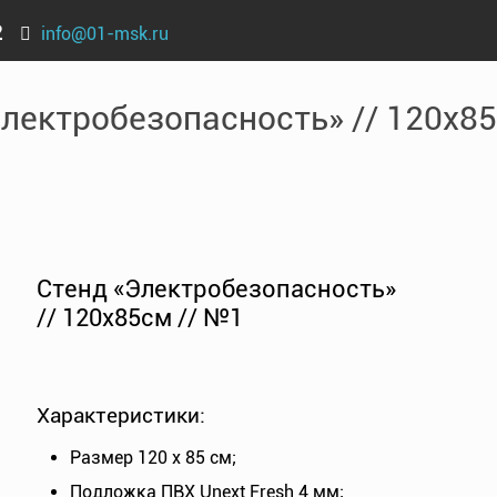
2
info@01-msk.ru
обезопасность
›
Стенд «Электробезопасность» // 120х85с
лектробезопасность» // 120х8
Стенд «Электробезопасность»
// 120х85см // №1
Характеристики:
Размер 120 х 85 см;
Подложка ПВХ Unext Fresh 4 мм;