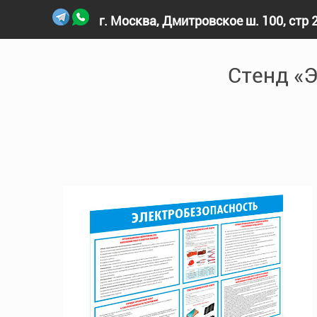
г. Москва, Дмитровское ш. 100, стр 
Главная
›
Товары и услуги
›
Стенды
›
Стенд электр
Стенд «Э