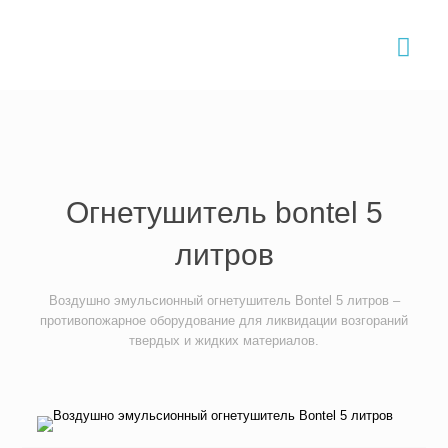
Главная
›
Товары и услуги
›
Огнетушители
›
Огнетушители Bontel
›
Огнетушитель Bontel-5
Огнетушитель bontel 5
литров
Воздушно эмульсионный огнетушитель Bontel 5 литров –
противопожарное оборудование для ликвидации возгораний
твердых и жидких материалов.