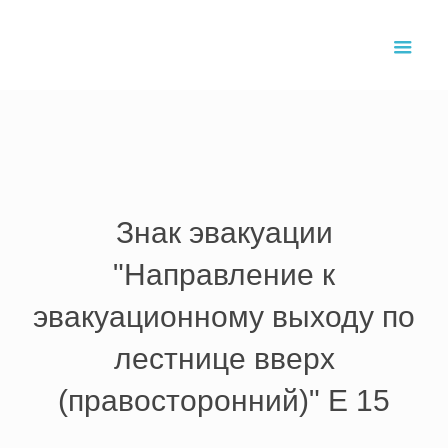
Главная
›
Товары и услуги
›
Эвакуационные знаки
›
Знак
эвакуации направление к эвакуационному выходу по лестнице
вверх правосторонний
Знак эвакуации
"Направление к
эвакуационному выходу по
лестнице вверх
(правосторонний)" E 15