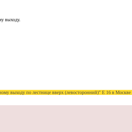
му выходу.
му выходу по лестнице вверх (левосторонний)" Е 16 в Москве ,