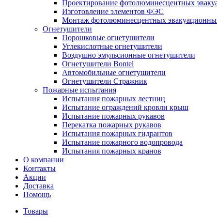
Проектирование фотолюминесцентных эваку
Изготовление элементов ФЭС
Монтаж фотолюминесцентных эвакуационны
Огнетушители
Порошковые огнетушители
Углекислотные огнетушители
Воздушно эмульсионные огнетушители
Огнетушители Bontel
Автомобильные огнетушители
Огнетушители Стражник
Пожарные испытания
Испытания пожарных лестниц
Испытание ограждений кровли крыш
Испытание пожарных рукавов
Перекатка пожарных рукавов
Испытания пожарных гидрантов
Испытание пожарного водопровода
Испытания пожарных кранов
О компании
Контакты
Акции
Доставка
Помощь
Товары