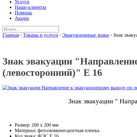
Услуги
Наши клиенты
Помощь
Акции
Главная
›
Товары и услуги
›
Эвакуационные знаки
›
Знак эваку
Знак эвакуации "Направление
(левосторонний)" E 16
Знак эвакуации " Напр
Размер: 200 х 200 мм
Материал: фотолюминесцентная пленка
Код знака: ФЭС Е 16