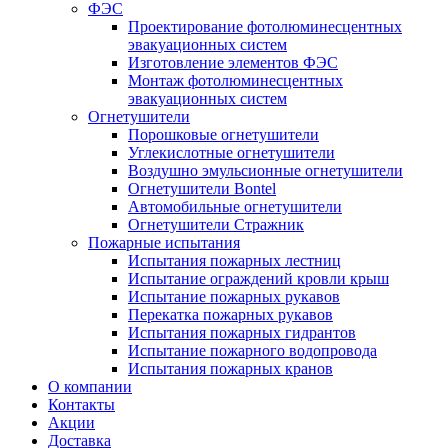
ФЭС
Проектирование фотолюминесцентных
эвакуационных систем
Изготовление элементов ФЭС
Монтаж фотолюминесцентных
эвакуационных систем
Огнетушители
Порошковые огнетушители
Углекислотные огнетушители
Воздушно эмульсионные огнетушители
Огнетушители Bontel
Автомобильные огнетушители
Огнетушители Стражник
Пожарные испытания
Испытания пожарных лестниц
Испытание ограждений кровли крыш
Испытание пожарных рукавов
Перекатка пожарных рукавов
Испытания пожарных гидрантов
Испытание пожарного водопровода
Испытания пожарных кранов
О компании
Контакты
Акции
Доставка