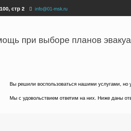
100, стр 2
info@01-msk.ru
е планов эвакуации
ощь при выборе планов эваку
Вы решили воспользоваться нашими услугами, но у
Мы с удовольствием ответим на них. Ниже даны от