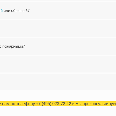
ый
или обычный?
 с пожарными?
 нам по телефону +7 (495) 023-72-42 и мы проконсультируе