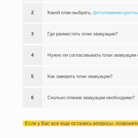
2
Какой план выбрать,
фотолюминесцентн
3
Где разместить план эвакуации?
4
Нужно ли согласовывать план эвакуации
5
Как заверить план эвакуации?
6
Сколько планов эвакуации необходимо?
Если у Вас все еще остались вопросы, позвоните