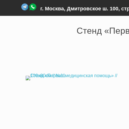
г. Москва, Дмитровское ш. 100, ст
Главная
›
Товары и услуги
›
Стенды
›
Стенд оказан
Стенд «Перв