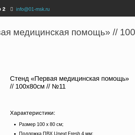
р 2
info@01-msk.ru
ие первой медицинской помощи
›
Стенд «Первая медицинска
ая медицинская помощь» // 100
Стенд «Первая медицинская помощь»
// 100х80см // №11
Характеристики:
Размер 100 х 80 см;
Подложка ПВХ Unext Fresh 4 мм;